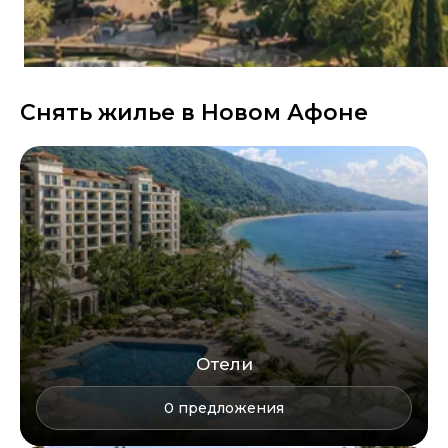
Снять жилье в
Новом Афоне
Отели
0
предложения