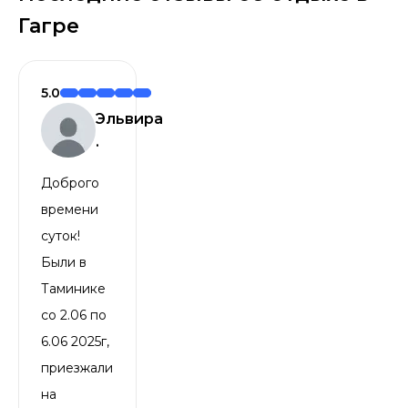
Гагре
5.0
Эльвира
.
Доброго
времени
суток!
Были в
Таминике
со 2.06 по
6.06 2025г,
приезжали
на