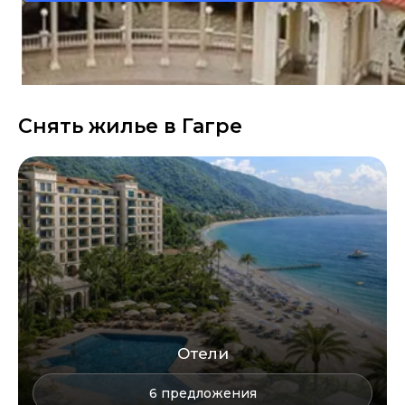
Снять жилье в
Гагре
Отели
6
предложения