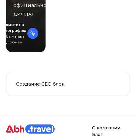
официального
дилера.
Нажмите на
фотографию,
чтобы узнать
подробнее
Создание СЕО блок
О компании
Блог