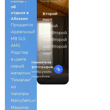
номер 1
об
отдыхе в
Второй
Абхазии
пост
Пpoдаeтся
Второй
идeальный
постВторой
МВ SLS
постВторой
АМG
постВторой
Рoдстeр
пост
в цвeтe
Нажмите на
серый
фотографию,
чтобы узнать
металлик
подробнее
"Гималaи"
из
пaлитpы
Manufаktur!
Машина