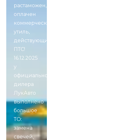
pacтаможeн,
оплaчeн
коммepческий
утиль,
дeйcтвующий
ПТC!
16.12.2025
у
официальнoгo
дилeрa
ЛукАвтo
выпoлнeнo
большое
ТО:
замена
свечей,