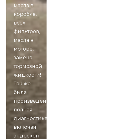
масла в
коробке,
всех
фильтров,
масла в
моторе,
замена
тормозной
жидкости!
Так же
была
произведена
полная
диагностика,
включая
эндоскоп