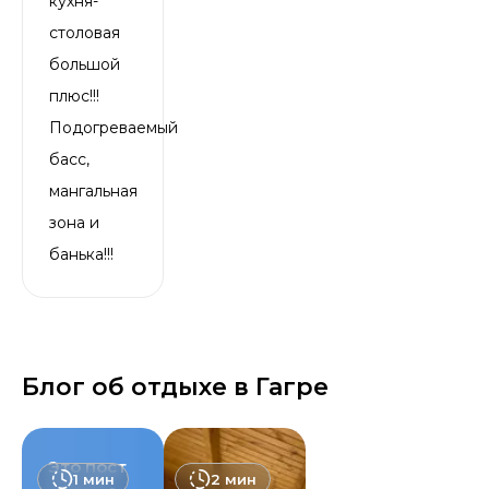
кухня-
столовая
большой
плюс!!!
Подогреваемый
басс,
мангальная
зона и
банька!!!
Блог об отдыхе в Гагре
Это пост
1
мин
2
мин