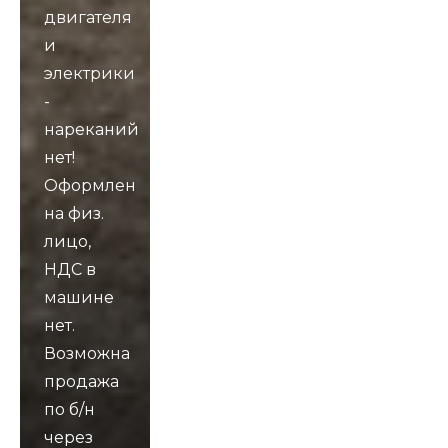
двигателя
и
электрики
-
нареканий
нет!
Оформлен
на физ.
лицо,
НДС в
машине
нет.
Возможна
продажа
по б/н
через