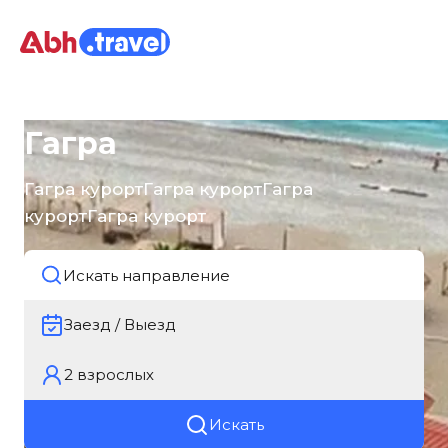
Гагра
Гагра курортГагра курортГагра
курортГагра курорт
Заезд / Выезд
2
взрослых
Искать