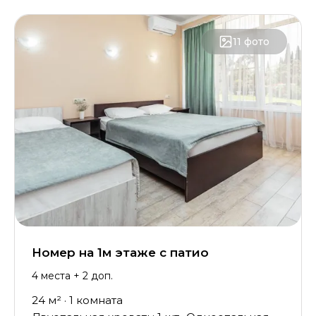
11
фото
Номер на 1м этаже с патио
4
места
+ 2 доп.
24
м² ·
1
комната