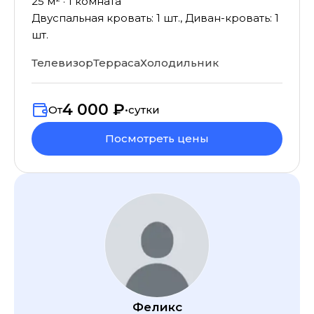
25
м² ·
1
комната
Двуспальная кровать: 1 шт., Диван-кровать: 1
шт.
Телевизор
Терраса
Холодильник
4 000 ₽
От
•
сутки
Посмотреть цены
Феликс