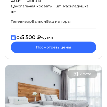
23
м² ·
1
комната
Двуспальная кровать: 1 шт., Раскладушка: 1
шт.
Телевизор
Балкон
Вид на горы
5 500 ₽
От
•
сутки
Посмотреть цены
12
фото